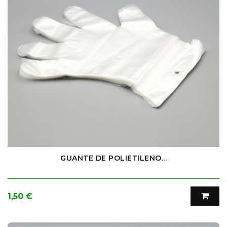
GUANTE DE POLIETILENO...
Precio
1,50 €