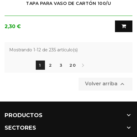
TAPA PARA VASO DE CARTÓN 100/U
Precio
2,30 €
Mostrando 1-12 de 235 artículo(s)
1
2
3
20

Volver arriba

PRODUCTOS

SECTORES