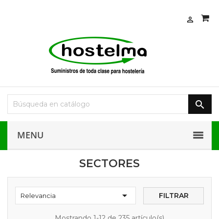


MENU
SECTORES

FILTRAR
Relevancia
Mostrando 1-12 de 235 artículo(s)