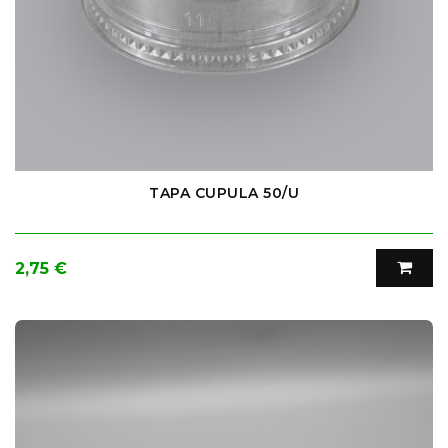
TAPA CUPULA 50/U
Precio
2,75 €