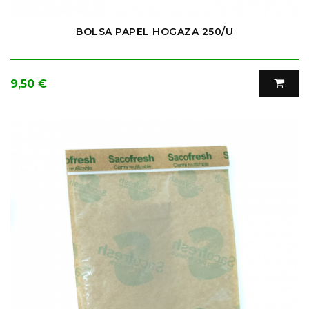
BOLSA PAPEL HOGAZA 250/U
Precio
9,50 €