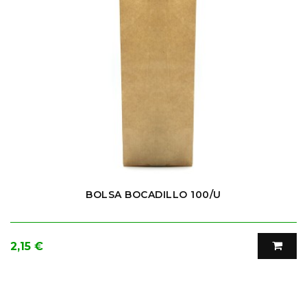
BOLSA BOCADILLO 100/U
Precio
2,15 €