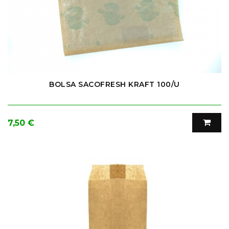
BOLSA SACOFRESH KRAFT 100/U
Precio
7,50 €