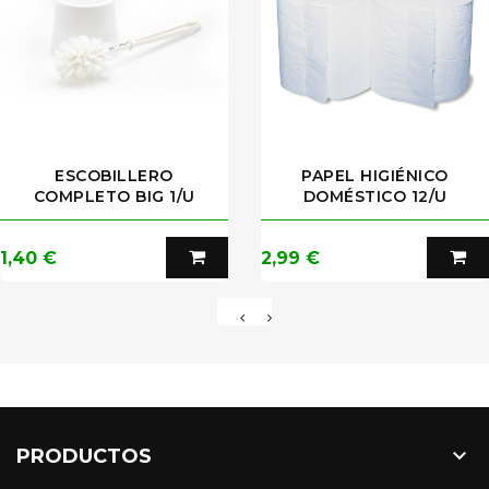
ESCOBILLERO
PAPEL HIGIÉNICO
COMPLETO BIG 1/U
DOMÉSTICO 12/U
Precio
Precio
1,40 €
2,99 €

PRODUCTOS