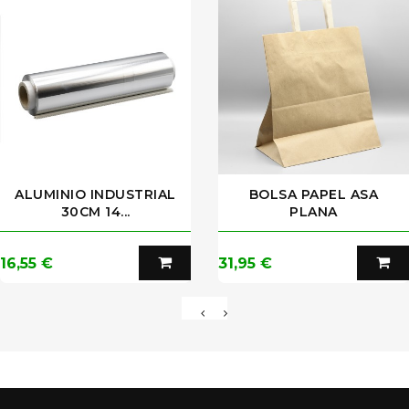
ALUMINIO INDUSTRIAL
BOLSA PAPEL ASA
30CM 14...
PLANA
Precio
Precio
16,55 €
31,95 €