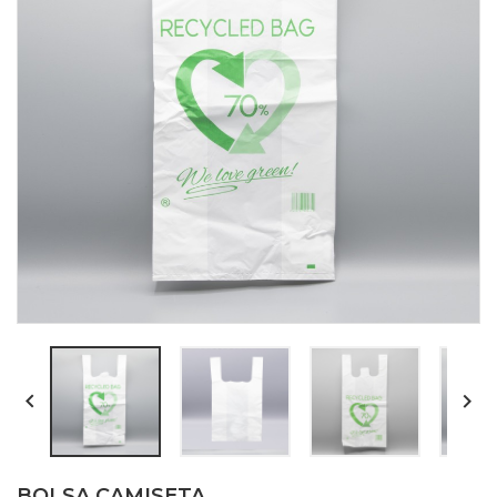


BOLSA CAMISETA